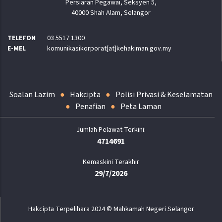
Persiaran Pegawai, Seksyen 5,
40000 Shah Alam, Selangor
TELEFON
03 5517 1300
E-MEL
komunikasikorporat[at]kehakiman.gov.my
Soalan Lazim
Hakcipta
Polisi Privasi & Keselamatan
Penafian
Peta Laman
4714691
Kemaskini Terakhir
29/7/2026
Hakcipta Terpelihara 2024 © Mahkamah Negeri Selangor