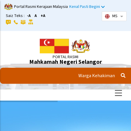
Langkau
Portal Rasmi Kerajaan Malaysia
Kenal Pasti Begini
ke
Saiz Teks :
-A
A
+A
MS
Sena
kandungan
utama
PORTAL RASMI
Mahkamah Negeri Selangor
Warga Kehakiman