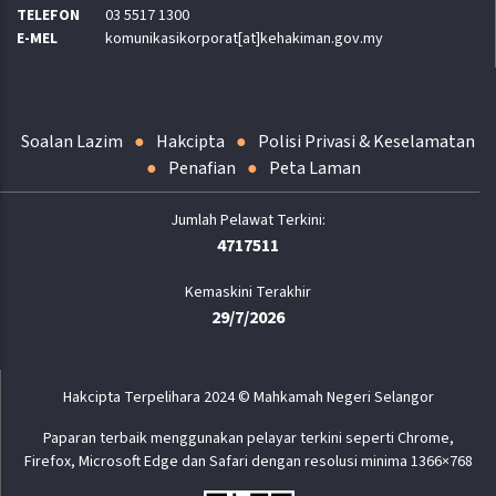
TELEFON
03 5517 1300
E-MEL
komunikasikorporat[at]kehakiman.gov.my
Soalan Lazim
Hakcipta
Polisi Privasi & Keselamatan
Penafian
Peta Laman
4717511
Kemaskini Terakhir
29/7/2026
Hakcipta Terpelihara 2024 © Mahkamah Negeri Selangor
Paparan terbaik menggunakan pelayar terkini seperti Chrome,
Firefox, Microsoft Edge dan Safari dengan resolusi minima 1366×768