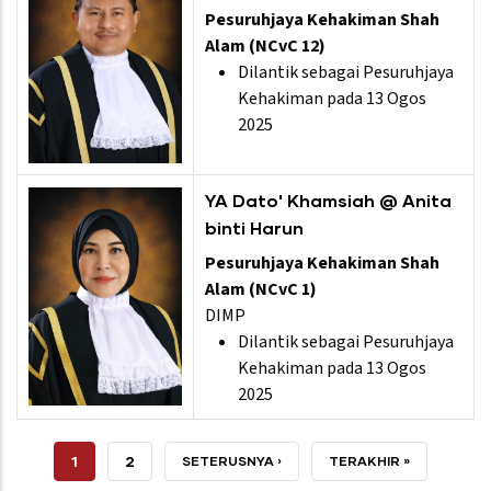
Pesuruhjaya Kehakiman Shah
Alam (NCvC 12)
Dilantik sebagai Pesuruhjaya
Kehakiman pada 13 Ogos
2025
YA Dato' Khamsiah @ Anita
binti Harun
Pesuruhjaya Kehakiman Shah
Alam (NCvC 1)
DIMP
Dilantik sebagai Pesuruhjaya
Kehakiman pada 13 Ogos
2025
SEMASA
1
HALAMAN
2
SETERUSNYA
SETERUSNYA ›
TERAKHIR
TERAKHIR »