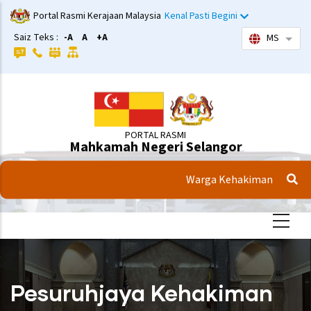
Langkau
Portal Rasmi Kerajaan Malaysia
Kenal Pasti Begini
ke
Saiz Teks :
-A
A
+A
MS
Sena
kandungan
utama
PORTAL RASMI
Mahkamah Negeri Selangor
Warga Kehakiman
Pesuruhjaya Kehakiman