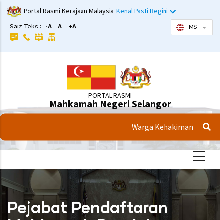
Langkau
Portal Rasmi Kerajaan Malaysia
Kenal Pasti Begini
ke
Saiz Teks :
-A
A
+A
MS
Sena
kandungan
utama
PORTAL RASMI
Mahkamah Negeri Selangor
Warga Kehakiman
Pejabat Pendaftaran