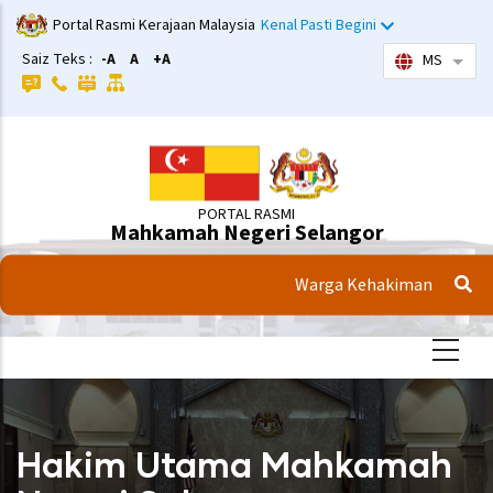
Langkau
Portal Rasmi Kerajaan Malaysia
Kenal Pasti Begini
ke
Saiz Teks :
-A
A
+A
MS
Sena
kandungan
utama
PORTAL RASMI
Mahkamah Negeri Selangor
Warga Kehakiman
Hakim Utama Mahkamah