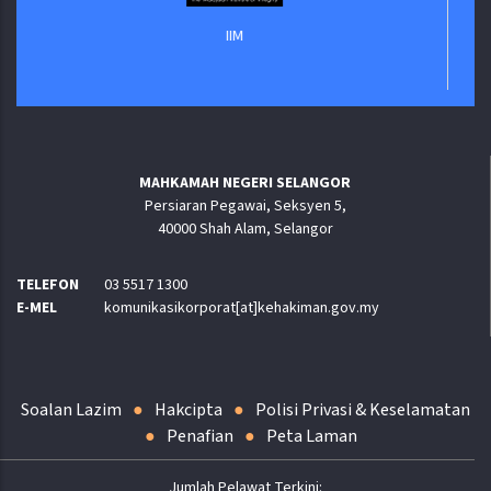
IIM
MAHKAMAH NEGERI SELANGOR
Persiaran Pegawai, Seksyen 5,
40000 Shah Alam, Selangor
TELEFON
03 5517 1300
E-MEL
komunikasikorporat[at]kehakiman.gov.my
Soalan Lazim
Hakcipta
Polisi Privasi & Keselamatan
Penafian
Peta Laman