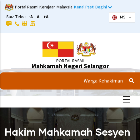
Langkau
Portal Rasmi Kerajaan Malaysia
Kenal Pasti Begini
ke
Saiz Teks :
-A
A
+A
MS
Sena
kandungan
utama
PORTAL RASMI
Mahkamah Negeri Selangor
Warga Kehakiman
Hakim Mahkamah Sesyen