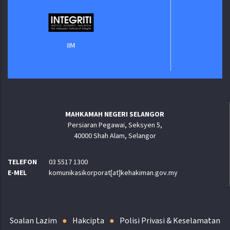
Jabatan Dig
IIM
MAHKAMAH NEGERI SELANGOR
Persiaran Pegawai, Seksyen 5,
40000 Shah Alam, Selangor
TELEFON
03 5517 1300
E-MEL
komunikasikorporat[at]kehakiman.gov.my
Soalan Lazim
Hakcipta
Polisi Privasi & Keselamatan