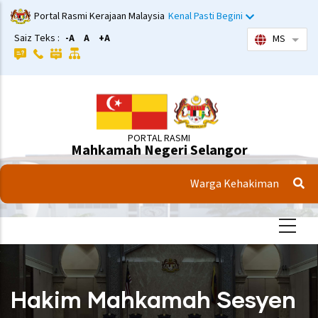
Langkau
Portal Rasmi Kerajaan Malaysia
Kenal Pasti Begini
ke
Saiz Teks :
-A
A
+A
MS
Sena
kandungan
utama
PORTAL RASMI
Mahkamah Negeri Selangor
Warga Kehakiman
Hakim Mahkamah Sesyen