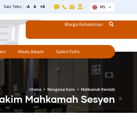
Saiz Teks :
-A
A
+A
MS
Senarai tamba
Warga Kehakiman
eri
Akses Awam
Galeri Foto
Utama
Mengenai Kami
Mahkamah Rendah
akim Mahkamah Sesyen