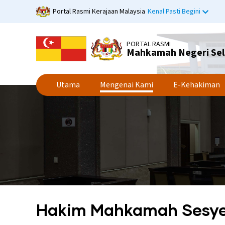
Langkau
Portal Rasmi Kerajaan Malaysia
Kenal Pasti Begini
ke
kandungan
utama
PORTAL RASMI
Mahkamah Negeri Se
Utama
Mengenai Kami
E-Kehakiman
Hakim Mahkamah Sesy