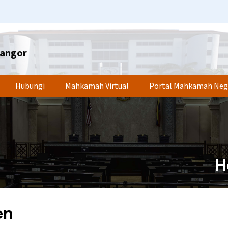
langor
Hubungi
Mahkamah Virtual
Portal Mahkamah Neg
H
en