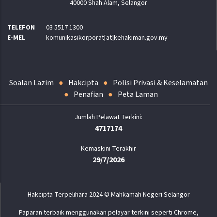
40000 Shah Alam, Selangor
TELEFON
03 5517 1300
E-MEL
komunikasikorporat[at]kehakiman.gov.my
Soalan Lazim
Hakcipta
Polisi Privasi & Keselamatan
Penafian
Peta Laman
4717174
Kemaskini Terakhir
29/7/2026
Hakcipta Terpelihara 2024 © Mahkamah Negeri Selangor
Paparan terbaik menggunakan pelayar terkini seperti Chrome,