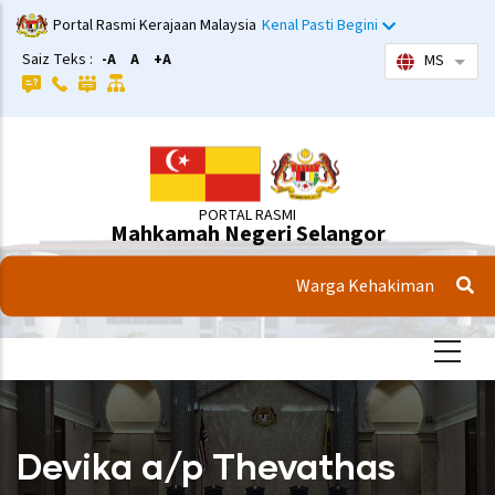
Langkau
Portal Rasmi Kerajaan Malaysia
Kenal Pasti Begini
ke
Saiz Teks :
-A
A
+A
MS
Sena
kandungan
utama
PORTAL RASMI
Mahkamah Negeri Selangor
Warga Kehakiman
Devika a/p Thevathas