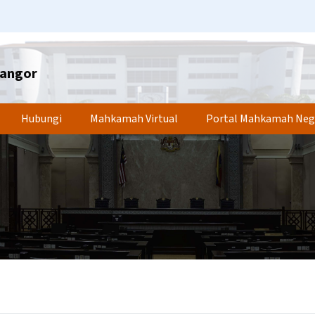
langor
Hubungi
Mahkamah Virtual
Portal Mahkamah Neg