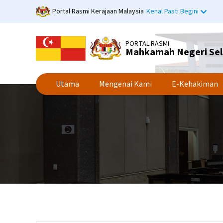
Langkau
Portal Rasmi Kerajaan Malaysia
Kenal Pasti Begini
ke
kandungan
utama
PORTAL RASMI
Mahkamah Negeri Se
Utama
Mengenai Kami
E-Kehakiman