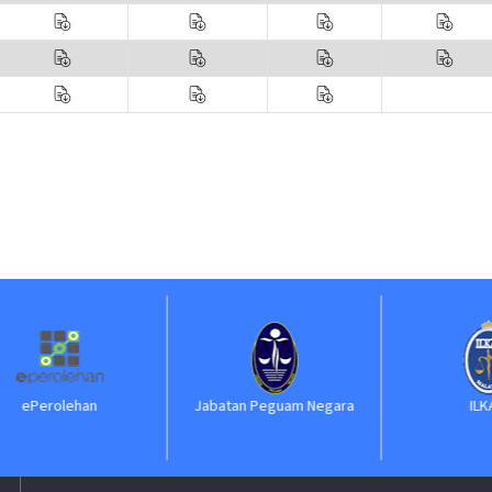
an
Jabatan Peguam Negara
ILKAP