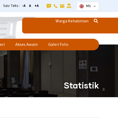
Saiz Teks :
-A
A
+A
MS
Senarai tamba
Warga Kehakiman
eri
Akses Awam
Galeri Foto
Statistik