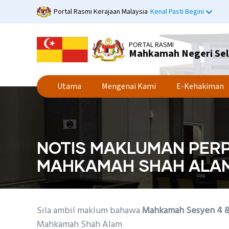
Langkau
Portal Rasmi Kerajaan Malaysia
Kenal Pasti Begini
ke
kandungan
utama
PORTAL RASMI
Mahkamah Negeri Se
Utama
Mengenai Kami
E-Kehakiman
NOTIS MAKLUMAN PERP
MAHKAMAH SHAH ALA
Sila ambil maklum bahawa
Mahkamah Sesyen 4 &
Mahkamah Shah Alam