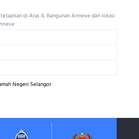
itetapkan di Aras 4, Bangunan Annexe dan lokasi
 Annexe
amah Negeri Selangor
.
Suruhanja
Keh