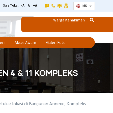
Saiz Teks :
-A
A
+A
MS
Senarai tamba
Warga Kehakiman
eri
Akses Awam
Galeri Foto
 4 & 11 KOMPLEKS
tukar lokasi di Bangunan Annexe, Kompleks