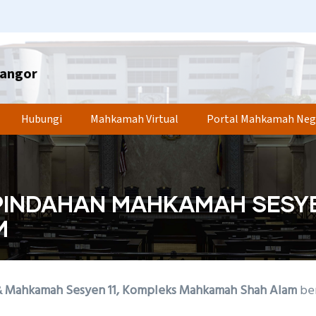
langor
Hubungi
Mahkamah Virtual
Portal Mahkamah Neg
INDAHAN MAHKAMAH SESYEN
M
 Mahkamah Sesyen 11, Kompleks Mahkamah Shah Alam
ber